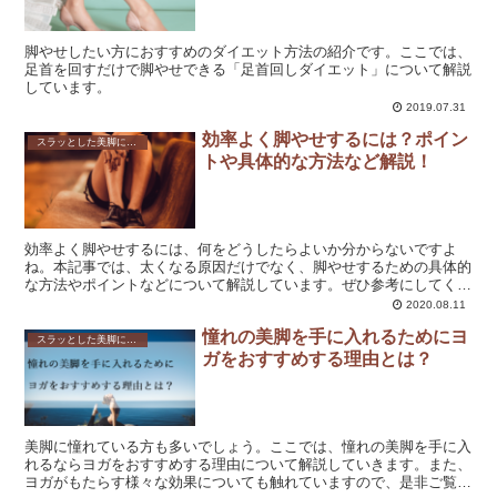
脚やせしたい方におすすめのダイエット方法の紹介です。ここでは、
足首を回すだけで脚やせできる「足首回しダイエット」について解説
しています。
2019.07.31
効率よく脚やせするには？ポイン
スラッとした美脚になれる！脚やせダイエットの方法を解説！
トや具体的な方法など解説！
効率よく脚やせするには、何をどうしたらよいか分からないですよ
ね。本記事では、太くなる原因だけでなく、脚やせするための具体的
な方法やポイントなどについて解説しています。ぜひ参考にしてくだ
さい。
2020.08.11
憧れの美脚を手に入れるためにヨ
スラッとした美脚になれる！脚やせダイエットの方法を解説！
ガをおすすめする理由とは？
美脚に憧れている方も多いでしょう。ここでは、憧れの美脚を手に入
れるならヨガをおすすめする理由について解説していきます。また、
ヨガがもたらす様々な効果についても触れていますので、是非ご覧く