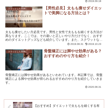
ださい。
2019.09.18
【男性必見】太もも痩せダイエッ
スラッとした美脚になれる！脚やせダイエットの方法を解説！
トで美脚になる方法とは？
太もも痩せしたい方必見です。男性と女性で太ももを細くする方法が
異なります。ここでは、その違いと正しいやり方だけでなく、おすす
めのダイエットグッズなども紹介しています。また、スクワットなど
の効果的な筋トレやエクササイズ、1週間の短期間で効果を実感でき
2019.08.31
2019.10.23
るストレッチやマッサージの方法についても解説していきます。
骨盤矯正には脚やせ効果がある？
スラッとした美脚になれる！脚やせダイエットの方法を解説！
おすすめのやり方を紹介！
骨盤矯正には脚やせ効果があるといわれています。本記事では、骨盤
矯正による脚やせ効果が得られるおすすめのやり方を紹介していきま
す。
2020.08.31
【おすすめ】ダイエットで太ももを細くする有