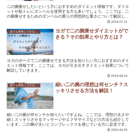
二の腕痩せしたいという方におすすめのダイエット情報です。ダイエ
ットや筋トレにダンベルを使用する方も多いでしょう。ここでは、二
の腕痩せするためのダンベルの重りの理想的な重さについて解説して
います。
2019.07.31
ヨガで二の腕痩せダイエットがで
誰でも簡単にできる！効果的な二の腕のダイエット方法とは？
きる？その効果とやり方とは？
ヨガのポーズで二の腕痩せできる方法を知りたい方におすすめのダイ
エット情報です。ここでは、ヨガが引き出すダイエット効果について
解説していきます。
2019.08.24
細い二の腕の理想は何センチ？ス
誰でも簡単にできる！効果的な二の腕のダイエット方法とは？
ッキリさせる方法を解説！
細い二の腕が何センチか知りたいですよね。ここでは、理想の太さや
細くスッキリさせるマッサージやエクササイズなどの方法も紹介して
います。二の腕が太いとコンプレックスを感じている方に必見です。
2020.04.25