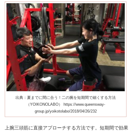
出典：夏までに間に合う！二の腕を短期間で細くする方法
（YOIKONOLABO） https://www.queensway-
group.jp/yoikotolabo/2018/04/26/232
上腕三頭筋に直接アプローチする方法です。短期間で効果