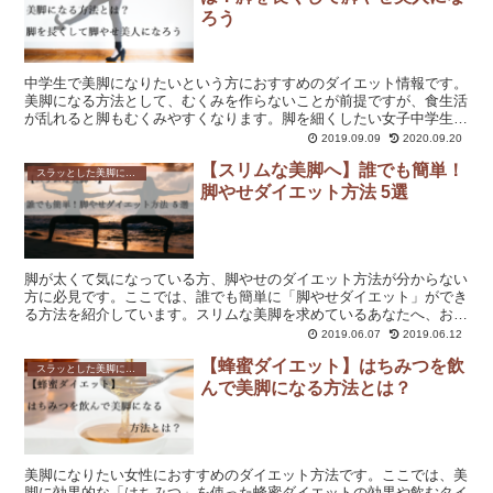
ろう
中学生で美脚になりたいという方におすすめのダイエット情報です。
美脚になる方法として、むくみを作らないことが前提ですが、食生活
が乱れると脚もむくみやすくなります。脚を細くしたい女子中学生も
多いでしょう。是非参考にしてみてください。
2019.09.09
2020.09.20
【スリムな美脚へ】誰でも簡単！
スラッとした美脚になれる！脚やせダイエットの方法を解説！
脚やせダイエット方法 5選
脚が太くて気になっている方、脚やせのダイエット方法が分からない
方に必見です。ここでは、誰でも簡単に「脚やせダイエット」ができ
る方法を紹介しています。スリムな美脚を求めているあなたへ、おす
すめのやり方を紹介しています。
2019.06.07
2019.06.12
【蜂蜜ダイエット】はちみつを飲
スラッとした美脚になれる！脚やせダイエットの方法を解説！
んで美脚になる方法とは？
美脚になりたい女性におすすめのダイエット方法です。ここでは、美
脚に効果的な「はちみつ」を使った蜂蜜ダイエットの効果や飲むタイ