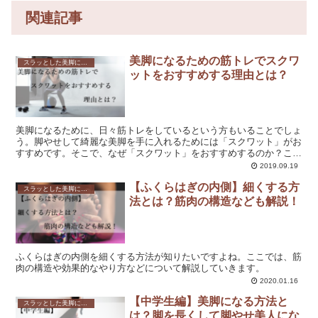
関連記事
美脚になるための筋トレでスクワ
スラッとした美脚になれる！脚やせダイエットの方法を解説！
ットをおすすめする理由とは？
美脚になるために、日々筋トレをしているという方もいることでしょ
う。脚やせして綺麗な美脚を手に入れるためには「スクワット」がお
すすめです。そこで、なぜ「スクワット」をおすすめするのか？ここ
では、その理由だけでなく、正しいやり方まで解説していきます。
2019.09.19
【ふくらはぎの内側】細くする方
スラッとした美脚になれる！脚やせダイエットの方法を解説！
法とは？筋肉の構造なども解説！
ふくらはぎの内側を細くする方法が知りたいですよね。ここでは、筋
肉の構造や効果的なやり方などについて解説していきます。
2020.01.16
【中学生編】美脚になる方法と
スラッとした美脚になれる！脚やせダイエットの方法を解説！
は？脚を長くして脚やせ美人にな