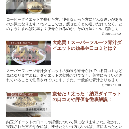
コーヒーダイエットで痩せた方、痩せなかった方にどんな違いがある
のか気になりますよね？ここでは、痩せた方との違いだけでなく、ど
のようにすれば効率よく痩せられるのか、その方法について詳しく説
明しています。実際に体験された方のレビューを参考にしていますの
2019.10.02
で、是非ご覧ください。
大絶賛！スーパーフルーツ青汁ダ
【大人気】青汁ダイエットのやり方と飲み方は？効果や口コミも解説！
イエットの効果や口コミとは？
スーパーフルーツ青汁ダイエットの効果や寄せられている口コミなど
気になりますよね。ダイエットの効能だけでなく、美容にもよいとさ
れていることで注目されています。また、一般的な青汁よりも甘くて
飲みやすいのも魅力です。是非お試しください。
2019.10.10
痩せた！太った！納豆ダイエット
【成功者続出】納豆ダイエットとは？飲食店長歴10年のプロが解説！
の口コミや評価を徹底解説！
納豆ダイエットの口コミや評価について気になりますよね。確かに、
実践された方のなかには、痩せたという方もいれば、逆に太ったとい