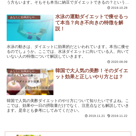
う方もいます。そもそも本当に納豆でダイエットできるの？という疑
問を感じる方もいますよね。ここでは、さまざまな口コミ、レビュー
2019.10.28
について解説していきます。
水泳の運動ダイエットで痩せるっ
あなたに効果的なやり方を紹介！ダイエット方法を一覧で解説！
て本当？向き不向きの特徴を解
説！
水泳の動きは、ダイエットに効果的だといわれています。本当に痩せ
るのでしょうか。ここでは、水泳ダイエットに向いている人、向いて
いない人の特徴について解説していきます。
2020.08.09
韓国で大人気の美酢！そのダイエ
あなたに効果的なやり方を紹介！ダイエット方法を一覧で解説！
ット効果と正しいやり方とは？
韓国で人気の美酢ダイエットのやり方について知りたいですよね。こ
こでは、効果や一日の摂取量だけでなく、注意点なども解説していき
ます。是非とも参考にしてみてください。
2019.11.21
2019.11.22