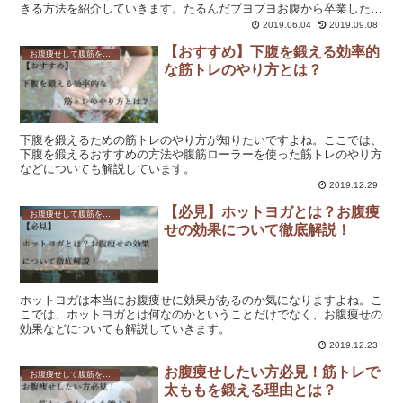
きる方法を紹介していきます。たるんだブヨブヨお腹から卒業した
い！お腹にコンプレックスを感じている方は是非試してみてくださ
2019.06.04
2019.09.08
い。
【おすすめ】下腹を鍛える効率的
お腹痩せして腹筋を鍛えたい方必見！効果的なダイエット方法とは？
な筋トレのやり方とは？
下腹を鍛えるための筋トレのやり方が知りたいですよね。ここでは、
下腹を鍛えるおすすめの方法や腹筋ローラーを使った筋トレのやり方
などについても解説しています。
2019.12.29
【必見】ホットヨガとは？お腹痩
お腹痩せして腹筋を鍛えたい方必見！効果的なダイエット方法とは？
せの効果について徹底解説！
ホットヨガは本当にお腹痩せに効果があるのか気になりますよね。こ
こでは、ホットヨガとは何なのかということだけでなく、お腹痩せの
効果などについても解説していきます。
2019.12.23
お腹痩せしたい方必見！筋トレで
お腹痩せして腹筋を鍛えたい方必見！効果的なダイエット方法とは？
太ももを鍛える理由とは？