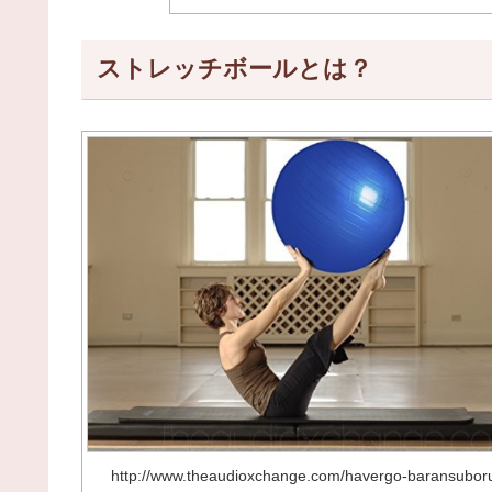
ストレッチボールとは？
http://www.theaudioxchange.com/havergo-baransubor