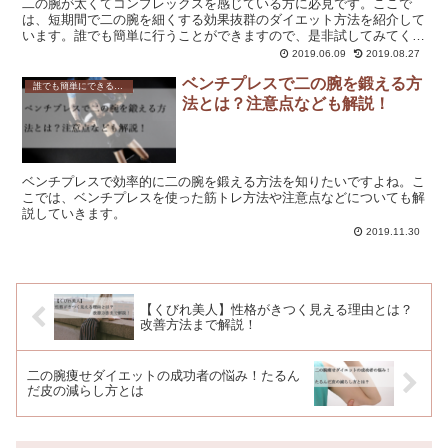
二の腕が太くてコンプレックスを感じている方に必見です。ここで
は、短期間で二の腕を細くする効果抜群のダイエット方法を紹介して
います。誰でも簡単に行うことができますので、是非試してみてくだ
さい。
2019.06.09
2019.08.27
ベンチプレスで二の腕を鍛える方
誰でも簡単にできる！効果的な二の腕のダイエット方法とは？
法とは？注意点なども解説！
ベンチプレスで効率的に二の腕を鍛える方法を知りたいですよね。こ
こでは、ベンチプレスを使った筋トレ方法や注意点などについても解
説していきます。
2019.11.30
【くびれ美人】性格がきつく見える理由とは？
改善方法まで解説！
二の腕痩せダイエットの成功者の悩み！たるん
だ皮の減らし方とは