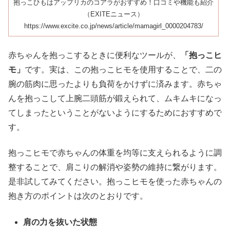
抱っこひもはアップリカのコアラがおすすめ！口コミや機能も紹介
（EXITEニュース）
https://www.excite.co.jp/news/article/mamagirl_0000204783/
赤ちゃんを抱っこするときに便利なツールが、
「抱っこヒ
モ」
です。実は、この抱っこヒモを使用することで、二の
腕の筋肉に思ったよりも負荷をかけずに済みます。赤ちゃ
んを抱っこして上腕二頭筋が鍛えられて、ムキムキになっ
てしまったということがないようにするためにおすすめで
す。
抱っこヒモで赤ちゃんの体重を均等に支えられるように調
整することで、肩こりの解消や姿勢の維持に繋がります。
是非試してみてください。抱っこヒモを使った赤ちゃんの
抱き方のポイントは次のとおりです。
肩の力を抜いた状態