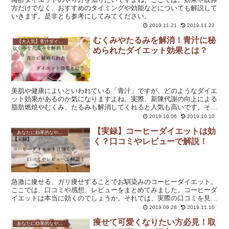
方だけでなく、おすすめのタイミングや効能などについても解説して
いきます。是非とも参考にしてみてください。
2019.11.21
2019.11.22
むくみやたるみを解消！青汁に秘
【大人気】青汁ダイエットのやり方と飲み方は？効果や口コミも解説！
められたダイエット効果とは？
美肌や健康によいといわれている「青汁」ですが、どのようなダイエ
ット効果があるのか気になりますよね。実際、新陳代謝の向上による
脂肪燃焼やむくみ、たるみも解消してくれると人気も高いです。それ
では、青汁でどのようなダイエット効果があるのか、さらに具体的に
2019.10.06
2019.10.10
みていきましょう。
【実録】コーヒーダイエットは効
あなたに効果的なやり方を紹介！ダイエット方法を一覧で解説！
く？口コミやレビューで解説！
急激に痩せる、ガリ痩せすることでお馴染みのコーヒーダイエット。
ここでは、口コミや感想、レビューをまとめてみました。コーヒーダ
イエットは本当に効くのでしょうか。それでは、実際の口コミを見な
がら解説していきます。
2019.09.28
2019.11.10
痩せて可愛くなりたい方必見！取
あなたに効果的なやり方を紹介！ダイエット方法を一覧で解説！