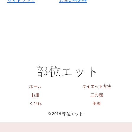
サイトマップ
お問い合わせ
ホーム
ダイエット方法
お腹
二の腕
くびれ
美脚
© 2019 部位エット.