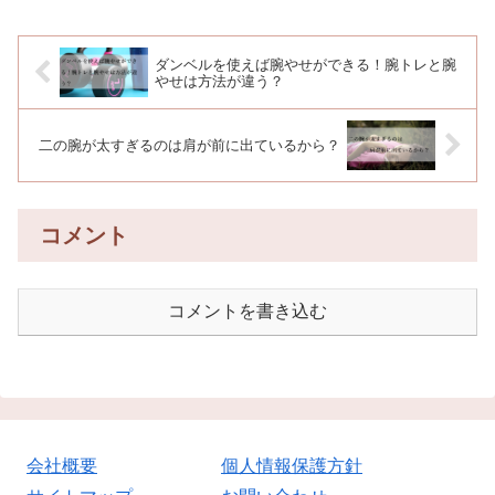
ダンベルを使えば腕やせができる！腕トレと腕
やせは方法が違う？
二の腕が太すぎるのは肩が前に出ているから？
コメント
コメントを書き込む
会社概要
個人情報保護方針