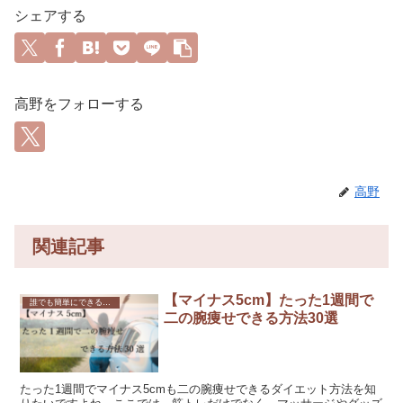
シェアする
高野をフォローする
高野
関連記事
【マイナス5cm】たった1週間で
誰でも簡単にできる！効果的な二の腕のダイエット方法とは？
二の腕痩せできる方法30選
たった1週間でマイナス5cmも二の腕痩せできるダイエット方法を知